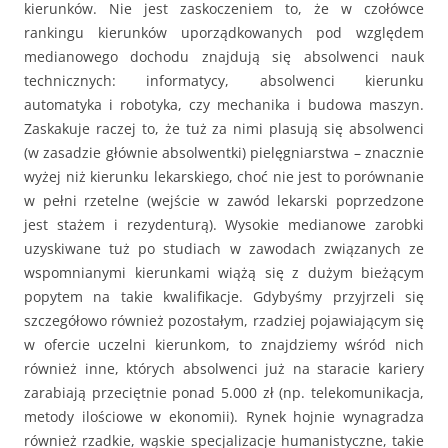
kierunków. Nie jest zaskoczeniem to, że w czołówce
rankingu kierunków uporządkowanych pod względem
medianowego dochodu znajdują się absolwenci nauk
technicznych: informatycy, absolwenci kierunku
automatyka i robotyka, czy mechanika i budowa maszyn.
Zaskakuje raczej to, że tuż za nimi plasują się absolwenci
(w zasadzie głównie absolwentki) pielęgniarstwa – znacznie
wyżej niż kierunku lekarskiego, choć nie jest to porównanie
w pełni rzetelne (wejście w zawód lekarski poprzedzone
jest stażem i rezydenturą). Wysokie medianowe zarobki
uzyskiwane tuż po studiach w zawodach związanych ze
wspomnianymi kierunkami wiążą się z dużym bieżącym
popytem na takie kwalifikacje. Gdybyśmy przyjrzeli się
szczegółowo również pozostałym, rzadziej pojawiającym się
w ofercie uczelni kierunkom, to znajdziemy wśród nich
również inne, których absolwenci już na staracie kariery
zarabiają przeciętnie ponad 5.000 zł (np. telekomunikacja,
metody ilościowe w ekonomii). Rynek hojnie wynagradza
również rzadkie, wąskie specjalizacje humanistyczne, takie