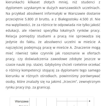
kierunkach) kilkaset złotych mniej, niż studenci z
dyplomem uzyskanym w dużych warszawskich uczelniach.
Na przykład absolwent informatyki w Warszawie dostanie
przeciętnie 5.800 zł brutto, a z Białegostoku 4.500 zł. Nie
ma wątpliwości, że za różnice te odpowiada nie tylko jakość
edukacji, ale również specyfika lokalnych rynków pracy.
Relacja pomiędzy studiami a pracą nie sprowadza się
jedynie do faktu, że absolwenci uczelni w mieście A
najczęściej podejmują pracę w mieście A. Znaczenie mogą
mieć również takie czynniki jak rozeznanie w ofertach
pracy, czy doświadczenia zawodowe zdobyte jeszcze w
czasie nauki (np. staże). Gdybyśmy chcieli rzetelnie orzekać
o różnicy kompetencji stojącej za dyplomami tego samego
kierunku w różnych ośrodkach, powinniśmy porównywać
osoby, które znalazły się na jakimś „trzecim”, zewnętrznym
rynku pracy (np. za granicą).