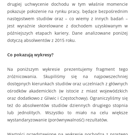
drugiej uchwycenie dochodu w tym właśnie momencie
pokazuje położenie na rynku pracy, będące bezpośrednim
następstwem studiów oraz – co wiemy z innych badań –
jest wyraźnie skorelowane z dochodem uzyskiwanym w
późniejszych etapach kariery. Dane analizowane poniżej
dotyczą absolwentów z 2015 roku.
Co pokazują wykresy?
Na poniższym wykresie prezentujemy fragment tego
zróżnicowania. Skupiliśmy się na najpowszechniej
dostępnych kierunkach studiów oraz uczelniach z głównych
ośrodków akademickich (w istocie z miast wojewódzkich
oraz dodatkowo z Gliwic i Częstochowy). Ograniczyliśmy się
też do absolwentów studiów dziennych drugiego stopnia
lub jednolitych. Wszystko to miało na celu większe
wystandaryzowanie (porównywalność) rezultatów.
Wartości przedstawione na wykresie pochodzą z prostego