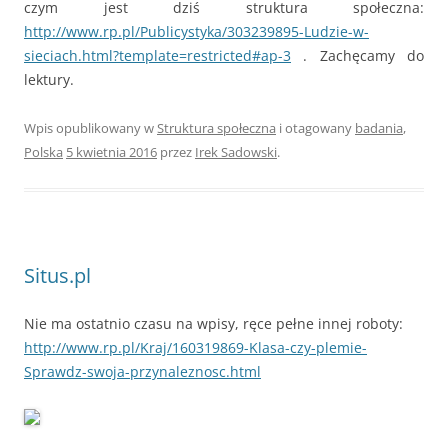
czym jest dziś struktura społeczna:
http://www.rp.pl/Publicystyka/303239895-Ludzie-w-
sieciach.html?template=restricted#ap-3
. Zachęcamy do
lektury.
Wpis opublikowany w
Struktura społeczna
i otagowany
badania
,
Polska
5 kwietnia 2016
przez
Irek Sadowski
.
Situs.pl
Nie ma ostatnio czasu na wpisy, ręce pełne innej roboty:
http://www.rp.pl/Kraj/160319869-Klasa-czy-plemie-
Sprawdz-swoja-przynaleznosc.html