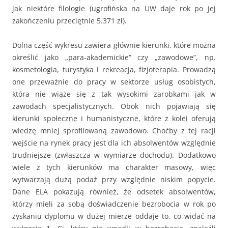
jak niektóre filologie (ugrofińska na UW daje rok po jej
zakończeniu przeciętnie 5.371 zł).
Dolna część wykresu zawiera głównie kierunki, które można
określić jako „para-akademickie” czy „zawodowe”, np.
kosmetologia, turystyka i rekreacja, fizjoterapia. Prowadzą
one przeważnie do pracy w sektorze usług osobistych,
która nie wiąże się z tak wysokimi zarobkami jak w
zawodach specjalistycznych. Obok nich pojawiają się
kierunki społeczne i humanistyczne, które z kolei oferują
wiedzę mniej sprofilowaną zawodowo. Choćby z tej racji
wejście na rynek pracy jest dla ich absolwentów względnie
trudniejsze (zwłaszcza w wymiarze dochodu). Dodatkowo
wiele z tych kierunków ma charakter masowy, więc
wytwarzają dużą podaż przy względnie niskim popycie.
Dane ELA pokazują również, że odsetek absolwentów,
którzy mieli za sobą doświadczenie bezrobocia w rok po
zyskaniu dyplomu w dużej mierze oddaje to, co widać na