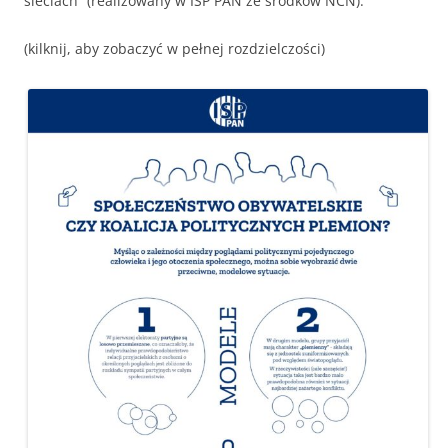
sieciach” (realizowany w ISP PAN ze środków NCN).
(kilknij, aby zobaczyć w pełnej rozdzielczości)