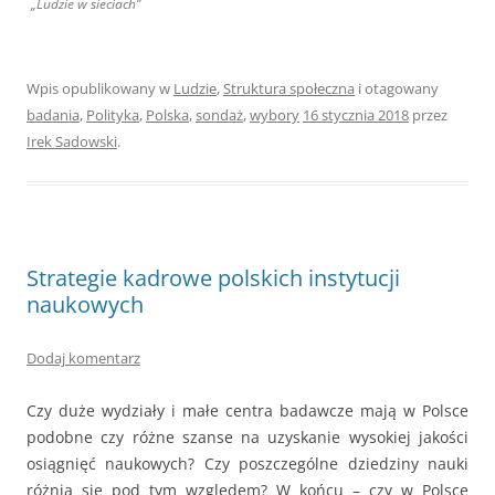
„Ludzie w sieciach”
Wpis opublikowany w
Ludzie
,
Struktura społeczna
i otagowany
badania
,
Polityka
,
Polska
,
sondaż
,
wybory
16 stycznia 2018
przez
Irek Sadowski
.
Strategie kadrowe polskich instytucji
naukowych
Dodaj komentarz
Czy duże wydziały i małe centra badawcze mają w Polsce
podobne czy różne szanse na uzyskanie wysokiej jakości
osiągnięć naukowych? Czy poszczególne dziedziny nauki
różnią się pod tym względem? W końcu – czy w Polsce