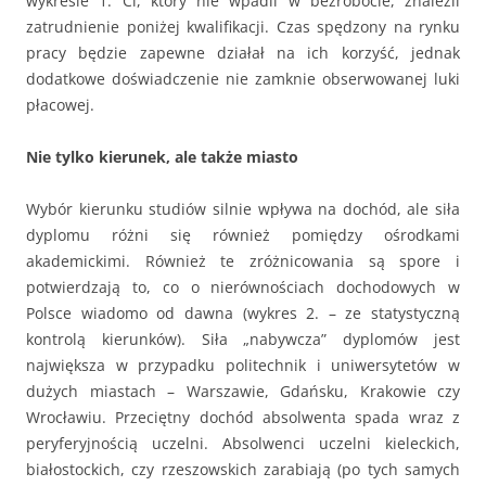
wykresie 1. Ci, który nie wpadli w bezrobocie, znaleźli
zatrudnienie poniżej kwalifikacji. Czas spędzony na rynku
pracy będzie zapewne działał na ich korzyść, jednak
dodatkowe doświadczenie nie zamknie obserwowanej luki
płacowej.
Nie tylko kierunek, ale także miasto
Wybór kierunku studiów silnie wpływa na dochód, ale siła
dyplomu różni się również pomiędzy ośrodkami
akademickimi. Również te zróżnicowania są spore i
potwierdzają to, co o nierównościach dochodowych w
Polsce wiadomo od dawna (wykres 2. – ze statystyczną
kontrolą kierunków). Siła „nabywcza” dyplomów jest
największa w przypadku politechnik i uniwersytetów w
dużych miastach – Warszawie, Gdańsku, Krakowie czy
Wrocławiu. Przeciętny dochód absolwenta spada wraz z
peryferyjnością uczelni. Absolwenci uczelni kieleckich,
białostockich, czy rzeszowskich zarabiają (po tych samych