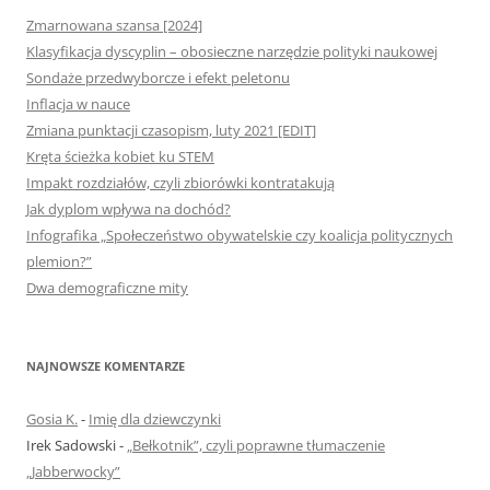
Zmarnowana szansa [2024]
Klasyfikacja dyscyplin – obosieczne narzędzie polityki naukowej
Sondaże przedwyborcze i efekt peletonu
Inflacja w nauce
Zmiana punktacji czasopism, luty 2021 [EDIT]
Kręta ścieżka kobiet ku STEM
Impakt rozdziałów, czyli zbiorówki kontratakują
Jak dyplom wpływa na dochód?
Infografika „Społeczeństwo obywatelskie czy koalicja politycznych
plemion?”
Dwa demograficzne mity
NAJNOWSZE KOMENTARZE
Gosia K.
-
Imię dla dziewczynki
Irek Sadowski
-
„Bełkotnik”, czyli poprawne tłumaczenie
„Jabberwocky”