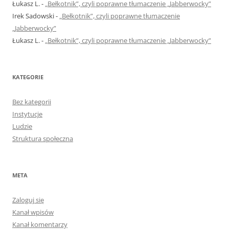
Łukasz L.
-
„Bełkotnik”, czyli poprawne tłumaczenie „Jabberwocky”
Irek Sadowski
-
„Bełkotnik”, czyli poprawne tłumaczenie
„Jabberwocky”
Łukasz L.
-
„Bełkotnik”, czyli poprawne tłumaczenie „Jabberwocky”
KATEGORIE
Bez kategorii
Instytucje
Ludzie
Struktura społeczna
META
Zaloguj się
Kanał wpisów
Kanał komentarzy