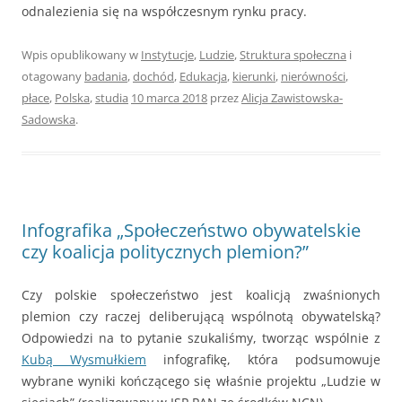
odnalezienia się na współczesnym rynku pracy.
Wpis opublikowany w
Instytucje
,
Ludzie
,
Struktura społeczna
i
otagowany
badania
,
dochód
,
Edukacja
,
kierunki
,
nierówności
,
płace
,
Polska
,
studia
10 marca 2018
przez
Alicja Zawistowska-
Sadowska
.
Infografika „Społeczeństwo obywatelskie
czy koalicja politycznych plemion?”
Czy polskie społeczeństwo jest koalicją zwaśnionych
plemion czy raczej deliberującą wspólnotą obywatelską?
Odpowiedzi na to pytanie szukaliśmy, tworząc wspólnie z
Kubą Wysmułkiem
infografikę, która podsumowuje
wybrane wyniki kończącego się właśnie projektu „Ludzie w