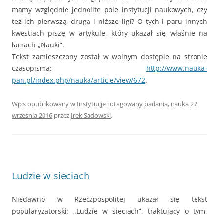
mamy względnie jednolite pole instytucji naukowych, czy
też ich pierwszą, drugą i niższe ligi? O tych i paru innych
kwestiach piszę w artykule, który ukazał się właśnie na
łamach „Nauki”.
Tekst zamieszczony został w wolnym dostępie na stronie
czasopisma:
http://www.nauka-
pan.pl/index.php/nauka/article/view/672
.
Wpis opublikowany w
Instytucje
i otagowany
badania
,
nauka
27
września 2016
przez
Irek Sadowski
.
Ludzie w sieciach
Niedawno w Rzeczpospolitej ukazał się tekst
popularyzatorski: „Ludzie w sieciach”, traktujący o tym,