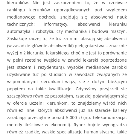
kierunków. Nie jest zaskoczeniem to, że w czołówce
rankingu kierunków uporządkowanych pod względem
medianowego dochodu znajdują się absolwenci nauk
technicznych: informatycy, absolwenci kierunku
automatyka i robotyka, czy mechanika i budowa maszyn.
Zaskakuje raczej to, że tuż za nimi plasują się absolwenci
(w zasadzie głównie absolwentki) pielęgniarstwa – znacznie
wyżej niż kierunku lekarskiego, choć nie jest to porównanie
w pełni rzetelne (wejście w zawód lekarski poprzedzone
jest stażem i rezydenturą). Wysokie medianowe zarobki
uzyskiwane tuż po studiach w zawodach związanych ze
wspomnianymi kierunkami wiążą się z dużym bieżącym
popytem na takie kwalifikacje. Gdybyśmy przyjrzeli się
szczegółowo również pozostałym, rzadziej pojawiającym się
w ofercie uczelni kierunkom, to znajdziemy wśród nich
również inne, których absolwenci już na staracie kariery
zarabiają przeciętnie ponad 5.000 zł (np. telekomunikacja,
metody ilościowe w ekonomii). Rynek hojnie wynagradza
również rzadkie, wąskie specjalizacje humanistyczne, takie