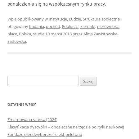
odnalezienia się na współczesnym rynku pracy.
Wpis opublikowany w
Instytucje
,
Ludzie
,
Struktura społeczna
i
otagowany
badania
,
dochód
,
Edukacja
,
kierunki
,
nierówności
,
płace
,
Polska
,
studia
10 marca 2018
przez
Alicja Zawistowska-
Sadowska
.
Szukaj:
OSTATNIE WPISY
Zmarnowana szansa [2024]
Klasyfikacja dyscyplin – obosieczne narzędzie polityki naukowej
Sondaże przedwyborcze i efekt peletonu