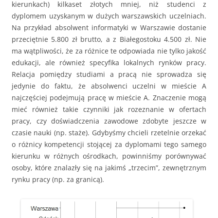
kierunkach) kilkaset złotych mniej, niż studenci z
dyplomem uzyskanym w dużych warszawskich uczelniach.
Na przykład absolwent informatyki w Warszawie dostanie
przeciętnie 5.800 zł brutto, a z Białegostoku 4.500 zł. Nie
ma wątpliwości, że za różnice te odpowiada nie tylko jakość
edukacji, ale również specyfika lokalnych rynków pracy.
Relacja pomiędzy studiami a pracą nie sprowadza się
jedynie do faktu, że absolwenci uczelni w mieście A
najczęściej podejmują pracę w mieście A. Znaczenie mogą
mieć również takie czynniki jak rozeznanie w ofertach
pracy, czy doświadczenia zawodowe zdobyte jeszcze w
czasie nauki (np. staże). Gdybyśmy chcieli rzetelnie orzekać
o różnicy kompetencji stojącej za dyplomami tego samego
kierunku w różnych ośrodkach, powinniśmy porównywać
osoby, które znalazły się na jakimś „trzecim”, zewnętrznym
rynku pracy (np. za granicą).