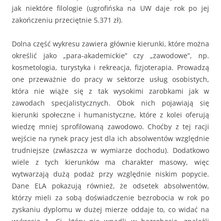
jak niektóre filologie (ugrofińska na UW daje rok po jej
zakończeniu przeciętnie 5.371 zł).
Dolna część wykresu zawiera głównie kierunki, które można
określić jako „para-akademickie” czy „zawodowe”, np.
kosmetologia, turystyka i rekreacja, fizjoterapia. Prowadzą
one przeważnie do pracy w sektorze usług osobistych,
która nie wiąże się z tak wysokimi zarobkami jak w
zawodach specjalistycznych. Obok nich pojawiają się
kierunki społeczne i humanistyczne, które z kolei oferują
wiedzę mniej sprofilowaną zawodowo. Choćby z tej racji
wejście na rynek pracy jest dla ich absolwentów względnie
trudniejsze (zwłaszcza w wymiarze dochodu). Dodatkowo
wiele z tych kierunków ma charakter masowy, więc
wytwarzają dużą podaż przy względnie niskim popycie.
Dane ELA pokazują również, że odsetek absolwentów,
którzy mieli za sobą doświadczenie bezrobocia w rok po
zyskaniu dyplomu w dużej mierze oddaje to, co widać na