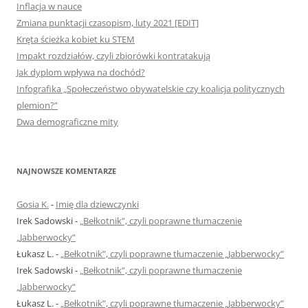
Inflacja w nauce
Zmiana punktacji czasopism, luty 2021 [EDIT]
Kręta ścieżka kobiet ku STEM
Impakt rozdziałów, czyli zbiorówki kontratakują
Jak dyplom wpływa na dochód?
Infografika „Społeczeństwo obywatelskie czy koalicja politycznych
plemion?”
Dwa demograficzne mity
NAJNOWSZE KOMENTARZE
Gosia K.
-
Imię dla dziewczynki
Irek Sadowski
-
„Bełkotnik”, czyli poprawne tłumaczenie
„Jabberwocky”
Łukasz L.
-
„Bełkotnik”, czyli poprawne tłumaczenie „Jabberwocky”
Irek Sadowski
-
„Bełkotnik”, czyli poprawne tłumaczenie
„Jabberwocky”
Łukasz L.
-
„Bełkotnik”, czyli poprawne tłumaczenie „Jabberwocky”