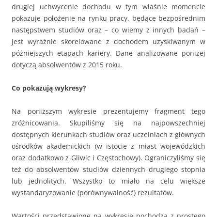
drugiej uchwycenie dochodu w tym właśnie momencie
pokazuje położenie na rynku pracy, będące bezpośrednim
następstwem studiów oraz – co wiemy z innych badań –
jest wyraźnie skorelowane z dochodem uzyskiwanym w
późniejszych etapach kariery. Dane analizowane poniżej
dotyczą absolwentów z 2015 roku.
Co pokazują wykresy?
Na poniższym wykresie prezentujemy fragment tego
zróżnicowania. Skupiliśmy się na najpowszechniej
dostępnych kierunkach studiów oraz uczelniach z głównych
ośrodków akademickich (w istocie z miast wojewódzkich
oraz dodatkowo z Gliwic i Częstochowy). Ograniczyliśmy się
też do absolwentów studiów dziennych drugiego stopnia
lub jednolitych. Wszystko to miało na celu większe
wystandaryzowanie (porównywalność) rezultatów.
Wartości przedstawione na wykresie pochodzą z prostego