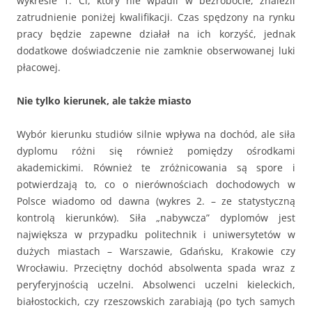
wykresie 1. Ci, który nie wpadli w bezrobocie, znaleźli
zatrudnienie poniżej kwalifikacji. Czas spędzony na rynku
pracy będzie zapewne działał na ich korzyść, jednak
dodatkowe doświadczenie nie zamknie obserwowanej luki
płacowej.
Nie tylko kierunek, ale także miasto
Wybór kierunku studiów silnie wpływa na dochód, ale siła
dyplomu różni się również pomiędzy ośrodkami
akademickimi. Również te zróżnicowania są spore i
potwierdzają to, co o nierównościach dochodowych w
Polsce wiadomo od dawna (wykres 2. – ze statystyczną
kontrolą kierunków). Siła „nabywcza” dyplomów jest
największa w przypadku politechnik i uniwersytetów w
dużych miastach – Warszawie, Gdańsku, Krakowie czy
Wrocławiu. Przeciętny dochód absolwenta spada wraz z
peryferyjnością uczelni. Absolwenci uczelni kieleckich,
białostockich, czy rzeszowskich zarabiają (po tych samych