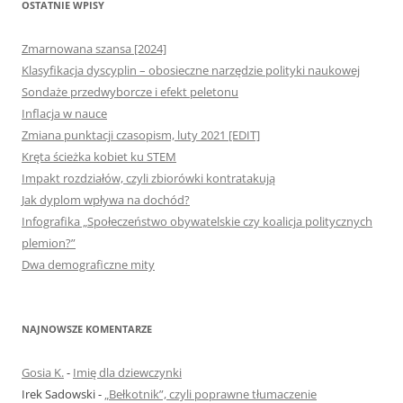
OSTATNIE WPISY
Zmarnowana szansa [2024]
Klasyfikacja dyscyplin – obosieczne narzędzie polityki naukowej
Sondaże przedwyborcze i efekt peletonu
Inflacja w nauce
Zmiana punktacji czasopism, luty 2021 [EDIT]
Kręta ścieżka kobiet ku STEM
Impakt rozdziałów, czyli zbiorówki kontratakują
Jak dyplom wpływa na dochód?
Infografika „Społeczeństwo obywatelskie czy koalicja politycznych
plemion?”
Dwa demograficzne mity
NAJNOWSZE KOMENTARZE
Gosia K.
-
Imię dla dziewczynki
Irek Sadowski
-
„Bełkotnik”, czyli poprawne tłumaczenie