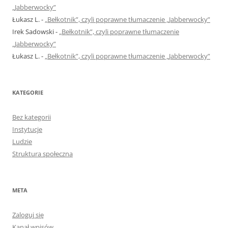
„Jabberwocky”
Łukasz L.
-
„Bełkotnik”, czyli poprawne tłumaczenie „Jabberwocky”
Irek Sadowski
-
„Bełkotnik”, czyli poprawne tłumaczenie
„Jabberwocky”
Łukasz L.
-
„Bełkotnik”, czyli poprawne tłumaczenie „Jabberwocky”
KATEGORIE
Bez kategorii
Instytucje
Ludzie
Struktura społeczna
META
Zaloguj się
Kanał wpisów