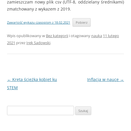
zamieszczam nowy plik csv (UTF-8, oddzielany średnikami)
zmatchowany z wykazem z 2019.
Zawartość wykazu czasopism z 18.02.2021
Pobierz
Wpis opublikowany w
Bez kategorii
i otagowany
nauka
11 lutego
2021
przez
Irek Sadowski
.
Nawigacja
←
Kręta ścieżka kobiet ku
Inflacja w nauce
→
wpisu
STEM
Szukaj: