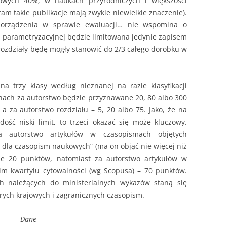
wych 40%; w naukach przyrodniczych i większości
tam takie publikacje mają zwykle niewielkie znaczenie).
zporządzenia w sprawie ewaluacji… nie wspomina o
ie parametryzacyjnej będzie limitowana jedynie zapisem
 rozdziały będę mogły stanowić do 2/3 całego dorobku w
a trzy klasy według nieznanej na razie klasyfikacji
ach za autorstwo będzie przyznawane 20, 80 albo 300
 a za autorstwo rozdziału – 5, 20 albo 75. Jako, że na
ść niski limit, to trzeci okazać się może kluczowy.
a autorstwo artykułów w czasopismach objętych
dla czasopism naukowych” (ma on objąć nie więcej niż
ie 20 punktów, natomiast za autorstwo artykułów w
im kwartylu cytowalności (wg Scopusa) – 70 punktów.
ch należących do ministerialnych wykazów staną się
ych krajowych i zagranicznych czasopism.
Dane