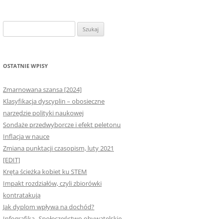
Szukaj:
OSTATNIE WPISY
Zmarnowana szansa [2024]
Klasyfikacja dyscyplin – obosieczne
narzędzie polityki naukowej
Sondaże przedwyborcze i efekt peletonu
Inflacja w nauce
Zmiana punktacji czasopism, luty 2021
[EDIT]
Kręta ścieżka kobiet ku STEM
Impakt rozdziałów, czyli zbiorówki
kontratakują
Jak dyplom wpływa na dochód?
Infografika „Społeczeństwo obywatelskie