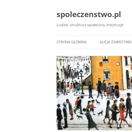
Przejdź
do
treści
spoleczenstwo.pl
Ludzie, struktura społeczna, instytucje
STRONA GŁÓWNA
ALICJA ZAWISTOW