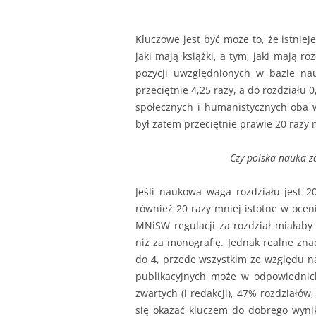
Kluczowe jest być może to, że istni
jaki mają książki, a tym, jaki mają ro
pozycji uwzględnionych w bazie na
przeciętnie 4,25 razy, a do rozdziału 
społecznych i humanistycznych oba ws
był zatem przeciętnie prawie 20 razy 
Czy polska nauka 
Jeśli naukowa waga rozdziału jest 20
również 20 razy mniej istotne w oc
MNiSW regulacji za rozdział miałaby
niż za monografię. Jednak realne zna
do 4, przede wszystkim ze względu na
publikacyjnych może w odpowiednich
zwartych (i redakcji), 47% rozdziałó
się okazać kluczem do dobrego wynik