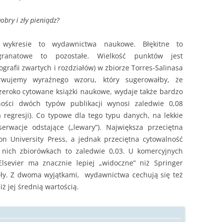
obry i zły pieniądz?
 wykresie to wydawnictwa naukowe. Błękitne to
granatowe to pozostałe. Wielkość punktów jest
grafii zwartych i rozdziałów) w zbiorze Torres-Salinasa
rwujemy wyraźnego wzoru, który sugerowałby, że
zeroko cytowane książki naukowe, wydaje także bardzo
lności dwóch typów publikacji wynosi zaledwie 0,08
a regresji). Co typowe dla tego typu danych, na lekkie
serwacje odstające („lewary”). Największa przeciętna
on University Press, a jednak przeciętna cytowalność
 nich zbiorówkach to zaledwie 0,03. U komercyjnych
lsevier ma znacznie lepiej „widoczne” niż Springer
ziały. Z dwoma wyjątkami, wydawnictwa cechują się też
iż jej średnią wartością.