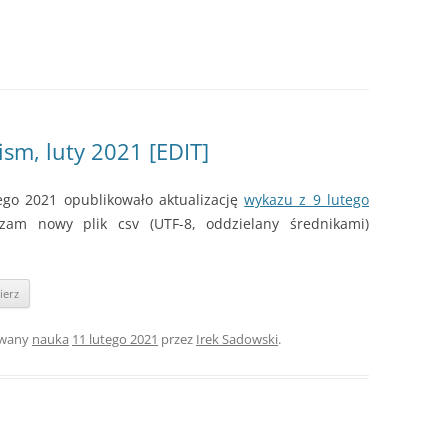
sm, luty 2021 [EDIT]
tego 2021 opublikowało aktualizację
wykazu z 9 lutego
am nowy plik csv (UTF-8, oddzielany średnikami)
ierz
owany
nauka
11 lutego 2021
przez
Irek Sadowski
.