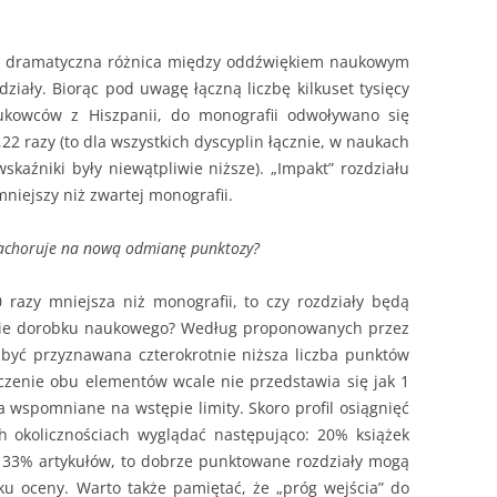
eje dramatyczna różnica między oddźwiękiem naukowym
zdziały. Biorąc pod uwagę łączną liczbę kilkuset tysięcy
ukowców z Hiszpanii, do monografii odwoływano się
0,22 razy (to dla wszystkich dyscyplin łącznie, w naukach
kaźniki były niewątpliwie niższe). „Impakt” rozdziału
mniejszy niż zwartej monografii.
zachoruje na nową odmianę punktozy?
 razy mniejsza niż monografii, to czy rozdziały będą
enie dorobku naukowego? Według proponowanych przez
 być przyznawana czterokrotnie niższa liczba punktów
czenie obu elementów wcale nie przedstawia się jak 1
 wspomniane na wstępie limity. Skoro profil osiągnięć
 okolicznościach wyglądać następująco: 20% książek
w, 33% artykułów, to dobrze punktowane rozdziały mogą
u oceny. Warto także pamiętać, że „próg wejścia” do