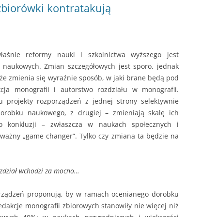
 zbiorówki kontratakują
aśnie reformy nauki i szkolnictwa wyższego jest
k naukowych. Zmian szczegółowych jest sporo, jednak
że zmienia się wyraźnie sposób, w jaki brane będą pod
cja monografii i autorstwo rozdziału w monografii.
u projekty rozporządzeń z jednej strony selektywnie
dorobku naukowego, z drugiej – zmieniają skalę ich
do konkluzji – zwłaszcza w naukach społecznych i
ważny „game changer”. Tylko czy zmiana ta będzie na
ozdział wchodzi za mocno…
porządzeń proponują, by w ramach ocenianego dorobku
edakcje monografii zbiorowych stanowiły nie więcej niż