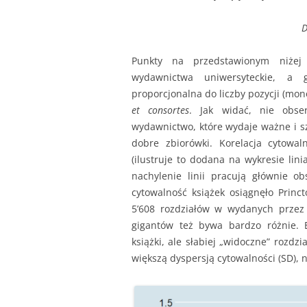
D
Punkty na przedstawionym niżej
wydawnictwa uniwersyteckie, a 
proporcjonalna do liczby pozycji (mono
et consortes
. Jak widać, nie obse
wydawnictwo, które wydaje ważne i s
dobre zbiorówki. Korelacja cytowa
(ilustruje to dodana na wykresie lini
nachylenie linii pracują głównie ob
cytowalność książek osiągnęło Princt
5’608 rozdziałów w wydanych przez
gigantów też bywa bardzo różnie. E
książki, ale słabiej „widoczne” rozd
większą dyspersją cytowalności (SD), n