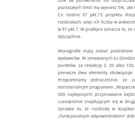
20% (w porównaniu do dotychczaso
pozostałych limit ma wynieść 5%, ale 
Co istotne §7 pkt.13 projektu Ro
rozdziałach, więc ich liczba w ankiec
w §7 pkt.7. W praktyce oznacza to, że
dyscyplinie.
Monografie mają zostać podzielone n
wydawców. W omawianych tu dziedzin
punktów, za redakcję 5, 20 albo 150,
pierwsze dwa elementy obowiązuje do
Przypomnijmy jednocześnie, że z
ministerialnym programem „Wsparcie 
500 najlepszych) przyznawane będz
czasopiśmie znajdującym się w drug
Sprawia to, że rozdziały w książka
„funkcjonalnym odpowiednikiem” dobr