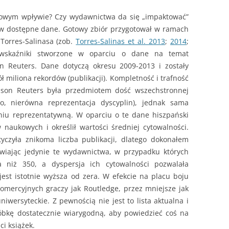
kowym wpływie? Czy wydawnictwa da się „impaktować”
 w dostępne dane. Gotowy zbiór przygotował w ramach
Torres-Salinasa (zob.
Torres-Salinas et al. 2013
;
2014
;
 wskaźniki stworzone w oparciu o dane na temat
n Reuters. Dane dotyczą okresu 2009-2013 i zostały
 miliona rekordów (publikacji). Kompletność i trafność
omson Reuters była przedmiotem dość wszechstronnej
ego, nierówna reprezentacja dyscyplin), jednak sama
pniu reprezentatywną. W oparciu o te dane hiszpański
 naukowych i określił wartości średniej cytowalności.
yczyła znikoma liczba publikacji, dlatego dokonałem
awiając jedynie te wydawnictwa, w przypadku których
a niż 350, a dyspersja ich cytowalności pozwalała
est istotnie wyższa od zera. W efekcie na placu boju
omercyjnych graczy jak Routledge, przez mniejsze jak
iwersyteckie. Z pewnością nie jest to lista aktualna i
róbkę dostatecznie wiarygodną, aby powiedzieć coś na
i książek.